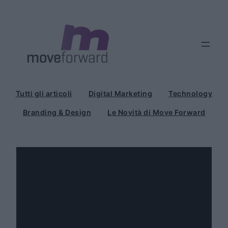
Vai
al
contenuto
Tutti gli articoli
Digital Marketing
Technology
Branding & Design
Le Novità di Move Forward