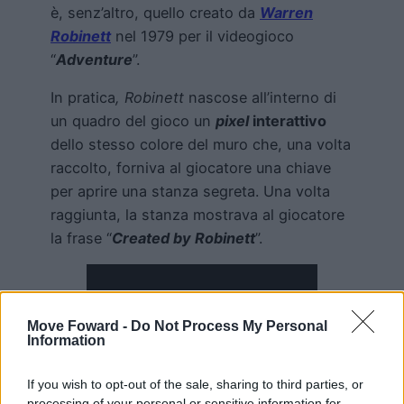
è, senz’altro, quello creato da
Warren
Robinett
nel 1979 per il videogioco
“
Adventure
”.
In pratica
, Robinett
nascose all’interno di
un quadro del gioco un
pixel
interattivo
dello stesso colore del muro che, una volta
raccolto, forniva al giocatore una chiave
per aprire una stanza segreta. Una volta
raggiunta, la stanza mostrava al giocatore
la frase “
Created by Robinett
”.
Move Foward -
Do Not Process My Personal
Information
If you wish to opt-out of the sale, sharing to third parties, or
processing of your personal or sensitive information for