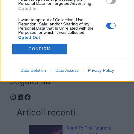
Personal Data for Targeted Advertising.
Opted In
I want to opt-out of Collection, Use,
Retention, Sale, and/or Sharing of my
Personal Data that Is Unrelated with the
Pubblicato
7 Aprile 2023 16:21
in
News
Purposes for which it was collected.
Opted Out
da
Andrea Camerino
CONFIRM
Tag:
Data Deletion
Data Access
Privacy Policy
Coding
Seguici su
Instagram
LinkedIn
Facebook
Articoli recenti
Road To The Future: la