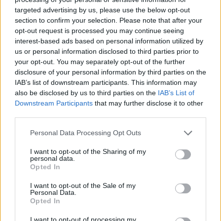
targeted advertising by us, please use the below opt-out
section to confirm your selection. Please note that after your
ATARI
“
Adventure”, 1979 (Easter
opt-out request is processed you may continue seeing
Egg
)
interest-based ads based on personal information utilized by
us or personal information disclosed to third parties prior to
Nessuno si accorse di nulla per anni, fino a
your opt-out. You may separately opt-out of the further
che un ragazzo di 12 anni, ignaro della
disclosure of your personal information by third parties on the
IAB’s list of downstream participants. This information may
volontarietà di
Robinett
di “lasciare un
also be disclosed by us to third parties on the
IAB’s List of
segno”, scoprì la stanza e chiamò
Downstream Participants
that may further disclose it to other
prontamente
Atari
per avere spiegazioni in
third parties.
merito.
Personal Data Processing Opt Outs
Da allora, nascondere un contenuto del
I want to opt-out of the Sharing of my
genere all’interno di un videogioco, prima,
personal data.
Opted In
e di un
software
, poi, divenne una pratica
molto diffusa.
Ne sanno più di qualcosa
le
I want to opt-out of the Sale of my
Personal Data.
stesse
Apple
,
Microsoft
e
Google
!
Opted In
I want to opt-out of processing my