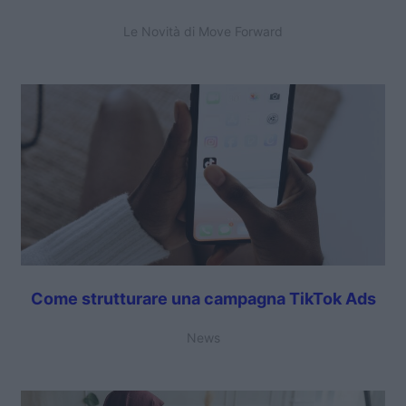
Le Novità di Move Forward
Come strutturare una campagna TikTok Ads
News