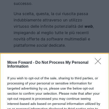
successo.
Una scelta, questa, la cui riuscita passa
indubbiamente attraverso un utilizzo
virtuoso delle infinite potenzialità del
web
,
impiegando al meglio tutte le più recenti
novità offerte da
software
multimediali e
piattaforme
social
dedicate.
Move Foward -
Do Not Process My Personal
Information
If you wish to opt-out of the sale, sharing to third parties, or
processing of your personal or sensitive information for
Pubblicato
17 Maggio 2023 8:00
in
News
targeted advertising by us, please use the below opt-out
section to confirm your selection. Please note that after your
da
Redazione
opt-out request is processed you may continue seeing
interest-based ads based on personal information utilized by
us or personal information disclosed to third parties prior to
Tag: