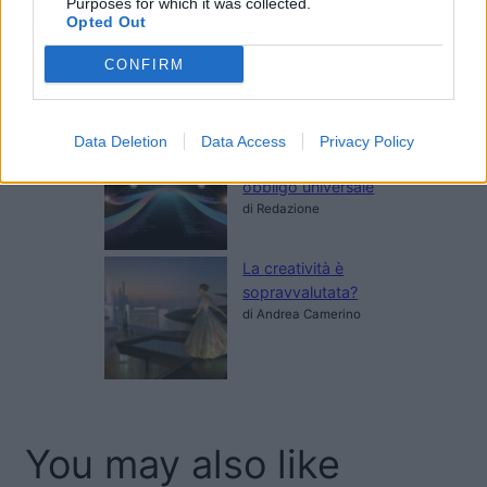
Purposes for which it was collected.
Content Production per
Opted Out
C-Level: quando il leader
diventa il brand
CONFIRM
di Redazione
L’accessibilità dei siti web
Data Deletion
Data Access
Privacy Policy
è un valore, non un
obbligo universale
di Redazione
La creatività è
sopravvalutata?
di Andrea Camerino
You may also like