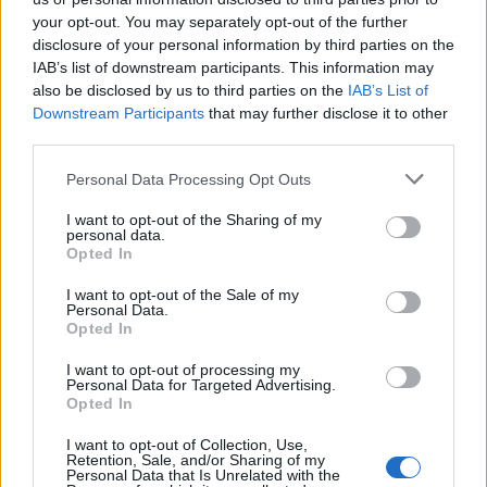
your opt-out. You may separately opt-out of the further
Branding Strategy
, 
Strategia
disclosure of your personal information by third parties on the
Seguici su
IAB’s list of downstream participants. This information may
also be disclosed by us to third parties on the
IAB’s List of
Downstream Participants
that may further disclose it to other
Instagram
LinkedIn
Facebook
third parties.
Articoli recenti
Personal Data Processing Opt Outs
I want to opt-out of the Sharing of my
personal data.
Road To The Future: la
Opted In
newsletter di Move
Forward
I want to opt-out of the Sale of my
di Redazione
Personal Data.
Opted In
Account Based
I want to opt-out of processing my
Personal Data for Targeted Advertising.
Marketing: il cecchino
Opted In
della logistica
di Andrea Camerino
I want to opt-out of Collection, Use,
Retention, Sale, and/or Sharing of my
Personal Data that Is Unrelated with the