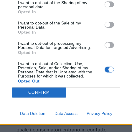
I want to opt-out of the Sharing of my
agli occhi dei consumatori.
personal data.
Opted In
Solo in un secondo momento, un
blog
può
I want to opt-out of the Sale of my
potenzialmente intervenire anche su alcune
Personal Data.
Opted In
specifiche fasi del
processo decisionale
(
Customer Journey
), in particolare, quando
I want to opt-out of processing my
Personal Data for Targeted Advertising.
i potenziali clienti cominciano a
Opted In
considerare l’opzione di effettuare un
acquisto (
Consideration
) oppure, in alcuni
I want to opt-out of Collection, Use,
Retention, Sale, and/or Sharing of my
casi, quando essi finalmente scelgono la
Personal Data that Is Unrelated with the
Purposes for which it was collected.
soluzione più adatta alle proprie esigenze
Opted Out
(
Decision
).
CONFIRM
Insomma, lo avrete, senz’altro, capito: al di
là di tutto e, quindi, dei propri specifici
Data Deletion
Data Access
Privacy Policy
obiettivi di
business
, un
blog
aziendale
non è altro che un
touchpoint
attraverso il
quale i consumatori entrano in contatto