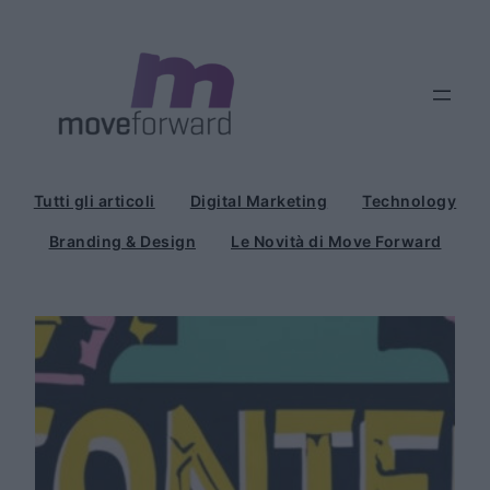
Vai
al
contenuto
Tutti gli articoli
Digital Marketing
Technology
Branding & Design
Le Novità di Move Forward