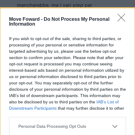
mancherebbe, ma i vari
step
per
raggiungerla (“organicamente”) sono
Move Foward -
Do Not Process My Personal
piuttosto complessi ed articolati.
Information
Facciamo un esempio. Immaginate un
E-
If you wish to opt-out of the sale, sharing to third parties, or
Commerce
appena lanciato,
strutturato ed
processing of your personal or sensitive information for
interessante
, con schede prodotto ben
targeted advertising by us, please use the below opt-out
scritte ed ottimizzate per i motori di
section to confirm your selection. Please note that after your
opt-out request is processed you may continue seeing
ricerca, ma privo di un
blog
di
interest-based ads based on personal information utilized by
approfondimento in grado di attrarre e
us or personal information disclosed to third parties prior to
coinvolgere i propri potenziali acquirenti.
your opt-out. You may separately opt-out of the further
Ecco, questo è un ottimo esempio di
disclosure of your personal information by third parties on the
IAB’s list of downstream participants. This information may
pratica da evitare.
also be disclosed by us to third parties on the
IAB’s List of
Downstream Participants
that may further disclose it to other
Il primo e, forse, più importante obiettivo di
third parties.
ogni
blog
aziendale
è, soprattutto, quello
di
informare
, rafforzando,
Personal Data Processing Opt Outs
contestualmente, la propria
Brand Identity